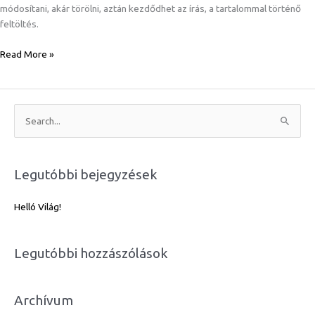
módosítani, akár törölni, aztán kezdődhet az írás, a tartalommal történő
feltöltés.
Read More »
S
e
a
Legutóbbi bejegyzések
r
c
Helló Világ!
h
f
Legutóbbi hozzászólások
o
r
:
Archívum