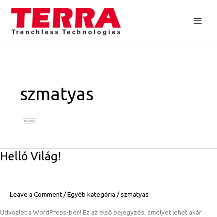
Skip
to
content
szmatyas
Helló
Helló Világ!
Világ!
Leave a Comment
/
Egyéb kategória
/
szmatyas
Üdvözlet a WordPress-ben! Ez az első bejegyzés, amelyet lehet akár