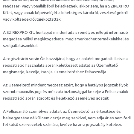
rendszer- vagy vonalhibából keletkeznek, akkor sem, ha a SZIREXPRO
Kft.-t, vagy annak képviselőjét a lehetséges károkról, veszteségekről
vagy költségekről tájékoztatták.
A SZIREXPRO Kft. honlapját mindenfajta személyes jellegű információ
megadása nélkül meglátogathatja, megismerkedhet termékeinkkel és
szolgáltatásainkkal.
A regisztráció során Ön hozzájárul, hogy az önként megadott illetve a
regisztráció használata során keletkezett adatát az Üzemeltető
megismerje, kezelje, tárolja, üzemeltetéshez felhasználja.
Az Üzemeltető mindent megtesz azért, hogy a hatályos jogszabályok
szerint maximális jogi és műszaki biztonsággal kezelje a Felhasználók
regisztráció során átadott és keletkező személyes adatait.
A Felhasználó személyes adatait az Üzemeltető az értesítése és
beleegyezése nélkül nem osztja meg senkivel, nem adja át és nem fedi
fel külső szervezetek számára, kivéve ha arra jogszabály kötelezi.