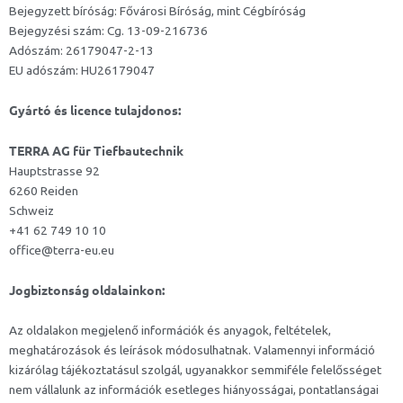
Bejegyzett bíróság: Fővárosi Bíróság, mint Cégbíróság
Bejegyzési szám: Cg. 13-09-216736
Adószám: 26179047-2-13
EU adószám: HU26179047
Gyártó és licence tulajdonos:
TERRA AG für Tiefbautechnik
Hauptstrasse 92
6260 Reiden
Schweiz
+41 62 749 10 10
office@terra-eu.eu
Jogbiztonság oldalainkon:
Az oldalakon megjelenő információk és anyagok, feltételek,
meghatározások és leírások módosulhatnak. Valamennyi információ
kizárólag tájékoztatásul szolgál, ugyanakkor semmiféle felelősséget
nem vállalunk az információk esetleges hiányosságai, pontatlanságai