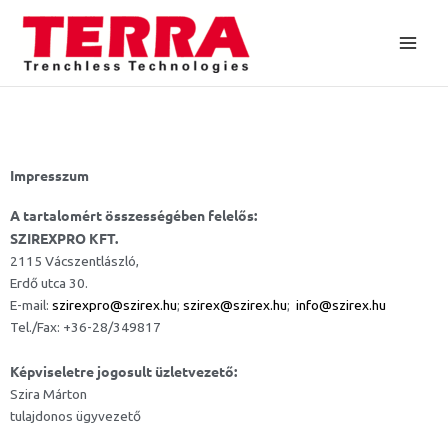
Skip
to
content
Impresszum
A tartalomért összességében felelős:
SZIREXPRO KFT.
2115 Vácszentlászló,
Erdő utca 30.
E-mail:
szirexpro@szirex.hu
;
szirex@szirex.hu
;
info@szirex.hu
Tel./Fax: +36-28/349817
Képviseletre jogosult üzletvezető:
Szira Márton
tulajdonos ügyvezető