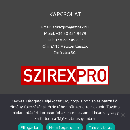
KAPCSOLAT
Email:
szirexpro@szirex.hu
Mobil:
+36 20 431 9679
Tel.: +36 28 349 817
Cím: 2115 Vácszentlászló,
Erdő utca 30.
Kedves Látogató! Tájékoztatjuk, hogy a honlap felhasználói
élmény fokozásának érdekében sütiket alkalmazunk. További
Copyright © 2026| SZIREXPRO KFT.
tájékoztatásért keresse fel az Impresszum oldalunkat, vagy
kattintson a Tájékoztatás gombra.
Elfogadom
Nem fogadom el
Tájékoztatás