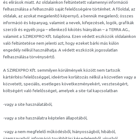
és elírások miatt. Az oldalainkon feltüntetett valamennyi információ
felhasználása a felhasználó saját felelősségére történhet. A főoldal, az
oldalak, az azokat megjelenítő képernyő, a bennük megjelenő; összes
információ és képanyag, valamint a nevek, kifejezések, logók, grafikák
szerzői és egyéb joga – ellenkező kikötés hiányában – a TERRA AG.,
valamint a SZIREXPRO Kft. tulajdona. Ezen védett eszközök oldalainkon
való feltüntetése nem jelenti azt, hogy ezeket bárki más külön
engedély nélkül használhatja. A védett eszközök jogosulatlan
felhasználása törvénysértő.
A SZIREXPRO Kft. semmilyen körülmények között nem tartozik
kártérítési felelősséggel, ideértve korlátozás nélkül a közvetlen vagy a
közvetett, speciális, esetleges következményekért, veszteségért,
költségért való felelősséget, amelyek a site-tal kapcsolatban
-vagy a site használatából,
-vagy a site használatra képtelen állapotából,
-vagy a nem megfelelő működésből, hiányosságból, hibából,
üzemzavarból, információ továbbítási késedelemből, vírusból,