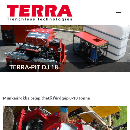
Skip
to
content
Munkaárokba telepíthető fúrógép 8-10 tonna