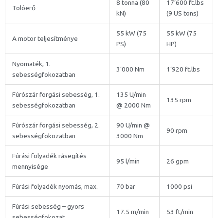
8 tonna (80
17’600 ft.lbs
Tolóerő
kN)
(9 US tons)
55 kW (75
55 kW (75
A motor teljesítménye
PS)
HP)
Nyomaték, 1.
3’000 Nm
1’920 ft.lbs
sebességfokozatban
Fúrószár forgási sebesség, 1.
135 U/min
135 rpm
sebességfokozatban
@ 2000 Nm
Fúrószár forgási sebesség, 2.
90 U/min @
90 rpm
sebességfokozatban
3000 Nm
Fúrási folyadék rásegítés
95 l/min
26 gpm
mennyisége
Fúrási folyadék nyomás, max.
70 bar
1000 psi
Fúrási sebesség – gyors
17.5 m/min
53 ft/min
sebességfokozat