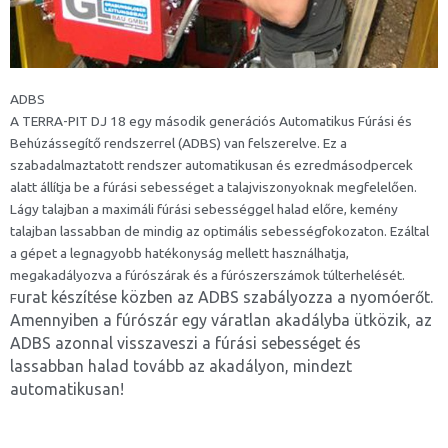
ADBS
A TERRA-PIT DJ 18 egy második generációs Automatikus Fúrási és
Behúzássegítő rendszerrel (ADBS) van felszerelve. Ez a
szabadalmaztatott rendszer automatikusan és ezredmásodpercek
alatt állítja be a fúrási sebességet a talajviszonyoknak megfelelően.
Lágy talajban a maximáli fúrási sebességgel halad előre, kemény
talajban lassabban de mindig az optimális sebességfokozaton. Ezáltal
a gépet a legnagyobb hatékonyság mellett használhatja,
megakadályozva a fúrószárak és a fúrószerszámok túlterhelését.
urat készítése közben az ADBS szabályozza a nyomóerőt.
F
Amennyiben a fúrószár egy váratlan akadályba ütközik, az
ADBS azonnal visszaveszi a fúrási sebességet és
lassabban halad tovább az akadályon, mindezt
automatikusan!