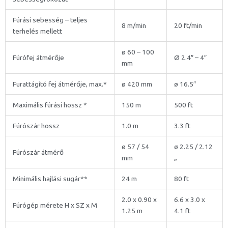
Fúrási sebesség – teljes
8 m/min
20 ft/min
terhelés mellett
ø 60 – 100
Fúrófej átmérője
Ø 2.4″ – 4″
mm
Furattágító fej átmérője, max.*
ø 420 mm
ø 16.5″
Maximális fúrási hossz *
150 m
500 ft
Fúrószár hossz
1.0 m
3.3 ft
ø 57 / 54
ø 2.25 / 2.12
Fúrószár átmérő
mm
„
Minimális hajlási sugár**
24 m
80 ft
2.0 x 0.90 x
6.6 x 3.0 x
Fúrógép mérete H x SZ x M
1.25 m
4.1 ft