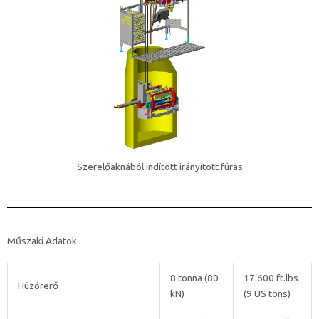
Szerelőaknából indított irányított fúrás
Műszaki Adatok
8 tonna (80
17’600 ft.lbs
Húzórerő
kN)
(9 US tons)