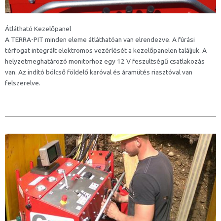
Átlátható Kezelőpanel
A TERRA-PIT minden eleme átláthatóan van elrendezve. A fúrási
térfogat integrált elektromos vezérlését a kezelőpanelen találjuk. A
helyzetmeghatározó monitorhoz egy 12 V feszültségű csatlakozás
van. Az indító bölcső földelő karóval és áramütés riasztóval van
felszerelve.