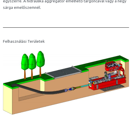
egyszerre. A hidraulika aggregátor emelhető targoncával vagy a négy
sárga emelőszemnél.
Felhasználási Területek