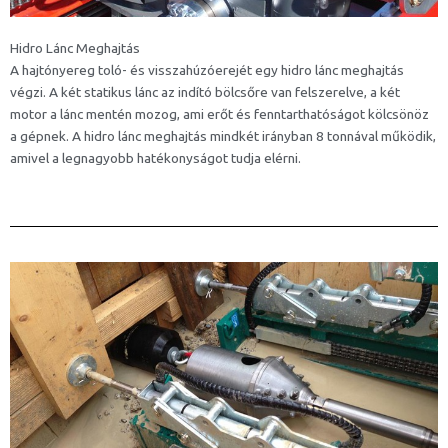
Hidro Lánc Meghajtás
A hajtónyereg toló- és visszahúzóerejét egy hidro lánc meghajtás
végzi. A két statikus lánc az indító bölcsőre van felszerelve, a két
motor a lánc mentén mozog, ami erőt és fenntarthatóságot kölcsönöz
a gépnek. A hidro lánc meghajtás mindkét irányban 8 tonnával működik,
amivel a legnagyobb hatékonyságot tudja elérni.