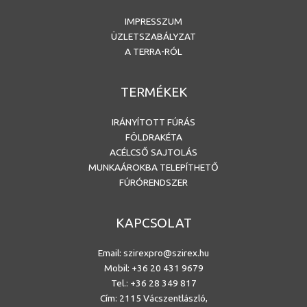
IMPRESSZUM
ÜZLETSZABÁLYZAT
A TERRA-RÓL
TERMÉKEK
IRÁNYÍTOTT FÚRÁS
FÖLDRAKÉTA
ACÉLCSŐ SAJTOLÁS
MUNKAÁROKBA TELEPÍTHETŐ
FÚRÓRENDSZER
KAPCSOLAT
Email:
szirexpro@szirex.hu
Mobil:
+36 20 431 9679
Tel.: +36 28 349 817
Cím: 2115 Vácszentlászló,