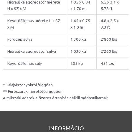
Hidraulika aggregátor mérete
1.95 x 0.94
6.5 x 3.1 x
H x SZ x M
x 1.70 m
5.78 ft
Keverőállomás mérete H x SZ
1.45 x 0.75
4.8 x 2.5 x
x M
x 1.0 m
3.3 ft
Fúrógép súlya
1’300 kg
2’860 lbs
Hidraulika aggregátor súlya
1’030 kg
2’260 lbs
Keverőállomás súly
205 kg
451 lbs
* Talajviszonyoktól függően
** Fúrószárak méretétől függően
A műszaki adatok előzetes értesítés nélkül módosulhatnak.
INFORMÁCIÓ