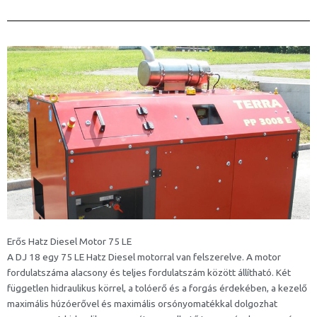
Erős Hatz Diesel Motor 75 LE
A DJ 18 egy 75 LE Hatz Diesel motorral van felszerelve. A motor
fordulatszáma alacsony és teljes fordulatszám között állítható. Két
független hidraulikus körrel, a tolóerő és a forgás érdekében, a kezelő
maximális húzóerővel és maximális orsónyomatékkal dolgozhat