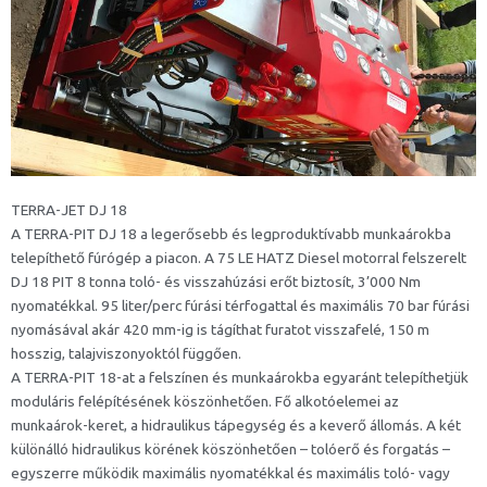
TERRA-JET DJ 18
A TERRA-PIT DJ 18 a legerősebb és legproduktívabb munkaárokba
telepíthető fúrógép a piacon. A 75 LE HATZ Diesel motorral felszerelt
DJ 18 PIT 8 tonna toló- és visszahúzási erőt biztosít, 3’000 Nm
nyomatékkal. 95 liter/perc fúrási térfogattal és maximális 70 bar fúrási
nyomásával akár 420 mm-ig is tágíthat furatot visszafelé, 150 m
hosszig, talajviszonyoktól függően.
A TERRA-PIT 18-at a felszínen és munkaárokba egyaránt telepíthetjük
moduláris felépítésének köszönhetően. Fő alkotóelemei az
munkaárok-keret, a hidraulikus tápegység és a keverő állomás. A két
különálló hidraulikus körének köszönhetően – tolóerő és forgatás –
egyszerre működik maximális nyomatékkal és maximális toló- vagy