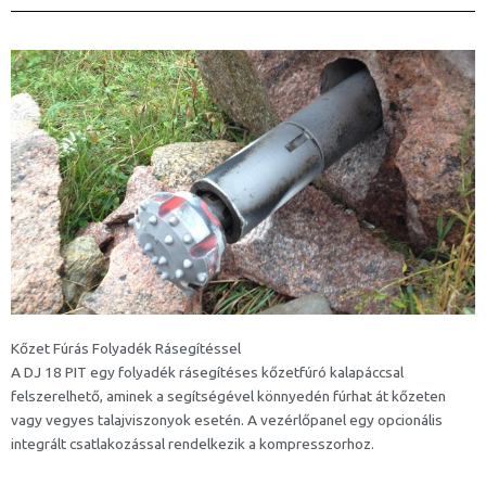
Kőzet Fúrás Folyadék Rásegítéssel
A DJ 18 PIT egy folyadék rásegítéses kőzetfúró kalapáccsal
felszerelhető, aminek a segítségével könnyedén fúrhat át kőzeten
vagy vegyes talajviszonyok esetén. A vezérlőpanel egy opcionális
integrált csatlakozással rendelkezik a kompresszorhoz.