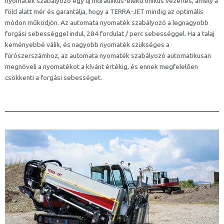
nyomaték szabályozó egy új hidraulikus-elektronikus vezérlés, amely a
föld alatt mér és garantálja, hogy a TERRA-JET mindig az optimális
módon működjön. Az automata nyomaték szabályozó a legnagyobb
forgási sebességgel indul, 284 fordulat / perc sebességgel. Ha a talaj
keményebbé válik, és nagyobb nyomaték szükséges a
fúrószerszámhoz, az automata nyomaték szabályozó automatikusan
megnöveli a nyomatékot a kívánt értékig, és ennek megfelelően
csökkenti a forgási sebességet.