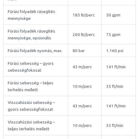
Fúrási folyadék rásegítés
185 ltr/perc
50 gpm
mennyisége
Fúrási folyadék rásegítés
260 ltr/perc
75 gpm
mennyisége, opcionális
Fúrási folyadék nyomás, max.
80 bar
1.160 psi
Fúrási sebesség – gyors
43 m/perc
141 ft/min
sebességfokozat
Fúrási sebesség – teljes
10 m/perc
33 ft/min
terhelés mellett
Visszahúzási sebesség –
43 m/perc
141 ft/min
gyors sebességfokozat
Visszahúzási sebesség –
10 m/perc
33 ft/min
teljes terhelés mellett