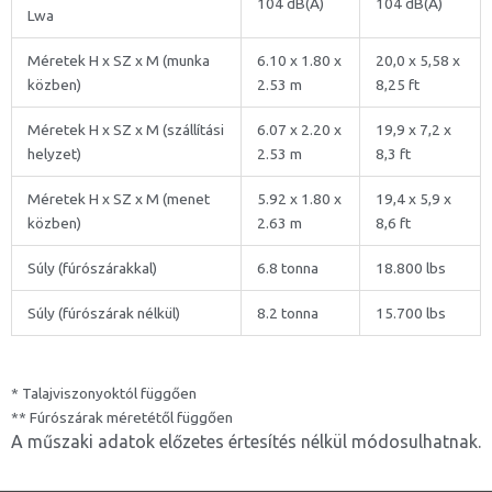
104 dB(A)
104 dB(A)
Lwa
Méretek H x SZ x M (munka
6.10 x 1.80 x
20,0 x 5,58 x
közben)
2.53 m
8,25 ft
Méretek H x SZ x M (szállítási
6.07 x 2.20 x
19,9 x 7,2 x
helyzet)
2.53 m
8,3 ft
Méretek H x SZ x M (menet
5.92 x 1.80 x
19,4 x 5,9 x
közben)
2.63 m
8,6 ft
Súly (fúrószárakkal)
6.8 tonna
18.800 lbs
Súly (fúrószárak nélkül)
8.2 tonna
15.700 lbs
* Talajviszonyoktól függően
** Fúrószárak méretétől függően
A műszaki adatok előzetes értesítés nélkül módosulhatnak.