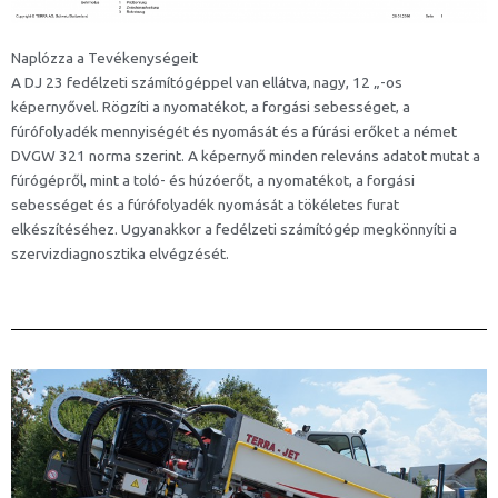
Naplózza a Tevékenységeit
A DJ 23 fedélzeti számítógéppel van ellátva, nagy, 12 „-os
képernyővel. Rögzíti a nyomatékot, a forgási sebességet, a
fúrófolyadék mennyiségét és nyomását és a fúrási erőket a német
DVGW 321 norma szerint. A képernyő minden releváns adatot mutat a
fúrógépről, mint a toló- és húzóerőt, a nyomatékot, a forgási
sebességet és a fúrófolyadék nyomását a tökéletes furat
elkészítéséhez. Ugyanakkor a fedélzeti számítógép megkönnyíti a
szervizdiagnosztika elvégzését.