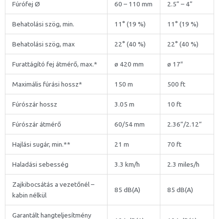
Fúrófej Ø
60 – 110 mm
2.5” – 4”
Behatolási szög, min.
11° (19 %)
11° (19 %)
Behatolási szög, max
22° (40 %)
22° (40 %)
Furattágító fej átmérő, max.*
ø 420 mm
ø 17″
Maximális fúrási hossz*
150 m
500 ft
Fúrószár hossz
3.05 m
10 ft
Fúrószár átmérő
60/54 mm
2.36“/2.12“
Hajlási sugár, min.**
21 m
70 ft
Haladási sebesség
3.3 km/h
2.3 miles/h
Zajkibocsátás a vezetőnél –
85 dB(A)
85 dB(A)
kabin nélkül
Garantált hangteljesítmény