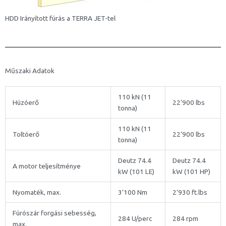
HDD Irányított fúrás a TERRA JET-tel
Műszaki Adatok
110 kN (11
Húzóerő
22’900 lbs
tonna)
110 kN (11
Toltóerő
22’900 lbs
tonna)
Deutz 74.4
Deutz 74.4
A motor teljesítménye
kW (101 LE)
kW (101 HP)
Nyomaték, max.
3’100 Nm
2’930 ft.lbs
Fúrószár forgási sebesség,
284 U/perc
284 rpm
max.