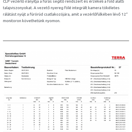
CLP vezérlő irányítja a fúrás segítő rendszert és érzékeli a föld alatti
talajviszonyokat. A vezető nyereg fölé integrált kamera tökéletes
rálátást nyújt a fúrórúd csatlakozójára, amit a vezérlőfülkében lévő 12″
monitoron követhetünk nyomon.