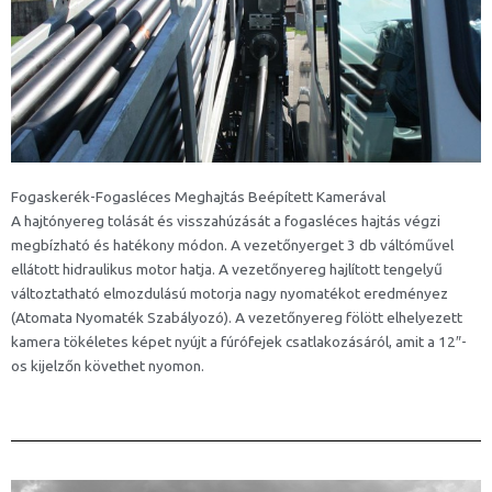
Fogaskerék-Fogasléces Meghajtás Beépített Kamerával
A hajtónyereg tolását és visszahúzását a fogasléces hajtás végzi
megbízható és hatékony módon. A vezetőnyerget 3 db váltóművel
ellátott hidraulikus motor hatja. A vezetőnyereg hajlított tengelyű
változtatható elmozdulású motorja nagy nyomatékot eredményez
(Atomata Nyomaték Szabályozó). A vezetőnyereg fölött elhelyezett
kamera tökéletes képet nyújt a fúrófejek csatlakozásáról, amit a 12″-
os kijelzőn követhet nyomon.