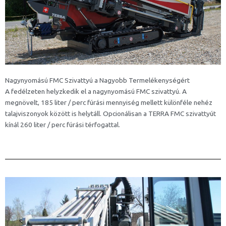
Nagynyomású FMC Szivattyú a Nagyobb Termelékenységért
A fedélzeten helyzkedik el a nagynyomású FMC szivattyú. A
megnövelt, 185 liter / perc fúrási mennyiség mellett különféle nehéz
talajviszonyok között is helytáll. Opcionálisan a TERRA FMC szivattyút
kínál 260 liter / perc fúrási térfogattal.