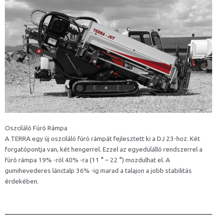
Oszciláló Fúró Rámpa
A TERRA egy új oszciláló fúró rámpát fejlesztett ki a DJ 23-hoz. Két
forgatópontja van, két hengerrel. Ezzel az egyedülálló rendszerrel a
fúró rámpa 19% -ról 40% -ra (11 ° – 22 °) mozdulhat el. A
gumihevederes lánctalp 36% -ig marad a talajon a jobb stabilitás
érdekében.