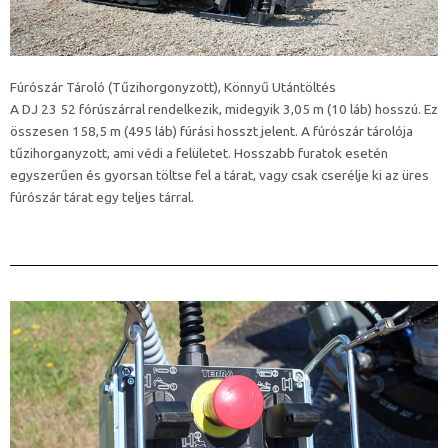
Fúrószár Tároló (Tűzihorgonyzott), Könnyű Utántöltés
A DJ 23 52 fórúszárral rendelkezik, midegyik 3,05 m (10 láb) hosszú. Ez
összesen 158,5 m (495 láb) fúrási hosszt jelent. A fúrószár tárolója
tűzihorganyzott, ami védi a felületet. Hosszabb furatok esetén
egyszerűen és gyorsan töltse fel a tárat, vagy csak cserélje ki az üres
fúrószár tárat egy teljes tárral.