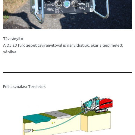
Távirányító
A DJ 23 fúrógépet távirányítóval is irányíthatjuk, akár a gép melett
sétálva.
Felhasználási Területek