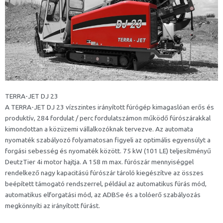
TERRA-JET DJ 23
A TERRA-JET DJ 23 vízszintes irányított fúrógép kimagaslóan erős és
produktív, 284 fordulat / perc fordulatszámon működő fúrószárakkal
kimondottan a közüzemi vállalkozóknak tervezve. Az automata
nyomaték szabályozó folyamatosan figyeli az optimális egyensúlyt a
forgási sebesség és nyomaték között. 75 kW (101 LE) teljesítményű
DeutzTier 4i motor hajtja. A 158 m max. fúrószár mennyiséggel
rendelkező nagy kapacitású fúrószár tároló kiegészítve az összes
beépített támogató rendszerrel, például az automatikus fúrás mód,
automatikus elforgatási mód, az ADBSe és a tolóerő szabályozás
megkönnyíti az irányított fúrást.