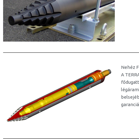
Nehéz F
A TERRA 
fődugatt
légáraml
belsejé
garanciá