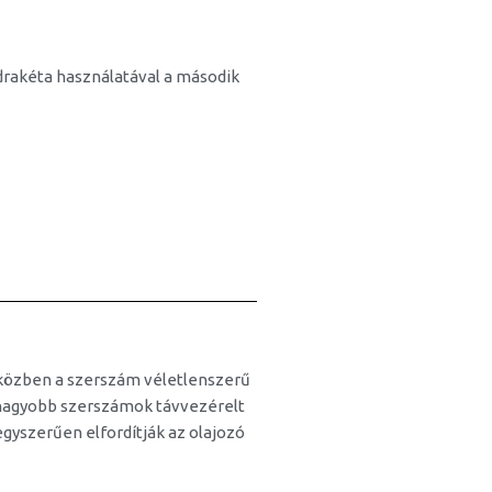
akéta használatával a második
 közben a szerszám véletlenszerű
 nagyobb szerszámok távvezérelt
egyszerűen elfordítják az olajozó