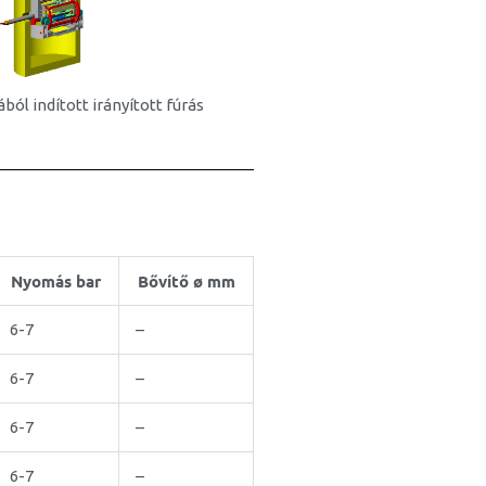
ból indított irányított fúrás
Nyomás bar
Bővítő ø mm
6-7
–
6-7
–
6-7
–
6-7
–