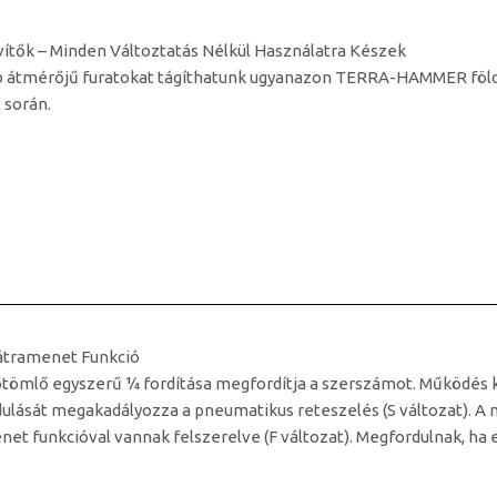
ítők – Minden Változtatás Nélkül Használatra Készek
 átmérőjű furatokat tágíthatunk ugyanazon TERRA-HAMMER földr
 során.
átramenet Funkció
őtömlő egyszerű ¼ fordítása megfordítja a szerszámot. Működés
ulását megakadályozza a pneumatikus reteszelés (S változat). A
et funkcióval vannak felszerelve (F változat). Megfordulnak, ha 