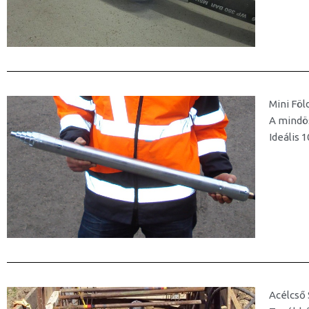
Mini Föl
A mindös
Ideális 
Acélcső 