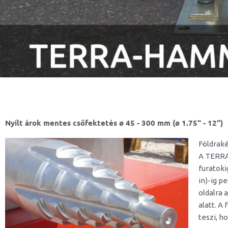
Nyílt árok mentes csőfektetés ø 45 - 300 mm (ø 1.75" - 12")
Földrak
A TERRA
furatoki
in)-ig p
oldalra 
alatt. A
teszi, h