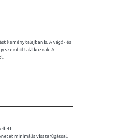
́st kemény talajban is. A vágó- és
agy szemből találkoznak. A
l.
llett.
netet minimális visszarúgással.