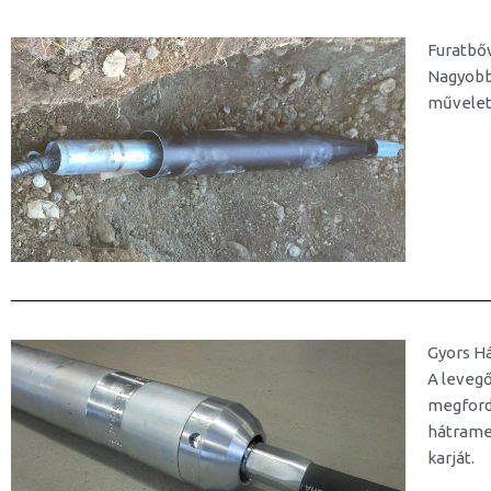
Furatbőv
Nagyobb
művelet
Gyors H
A leveg
megford
hátramen
karját.