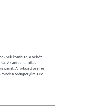
dkívüli kombi fej a nehéz
ntál. Az aerodinamikus
osítanak. A fődugattyú a fej
 minden fődugattyúra 3 év