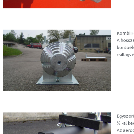
Kombi F
A hosszan
bontóél
csillagve
Egyszerű
⅓ -al ke
Az aerod