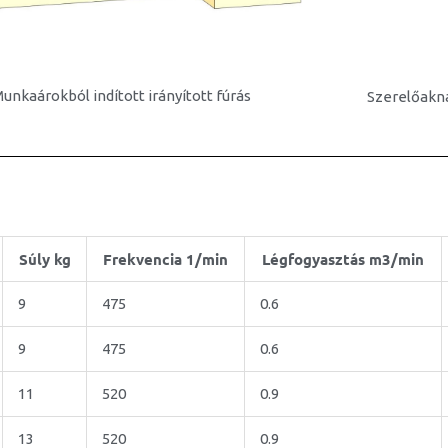
unkaárokból indított irányított fúrás
Szerelőakná
Súly kg
Frekvencia 1/min
Légfogyasztás m3/min
9
475
0.6
9
475
0.6
11
520
0.9
13
520
0.9