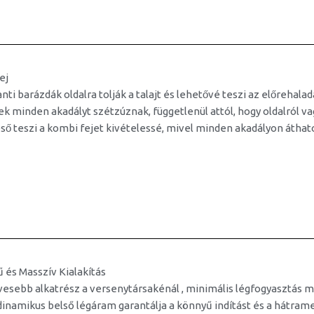
ej
ti barázdák oldalra tolják a talajt és lehetővé teszi az előrehalada
ek minden akadályt szétzúznak, függetlenül attól, hogy oldalról v
́ső teszi a kombi fejet kivételessé, mivel minden akadályon áthato
 és Masszív Kialakítás
vesebb alkatrész a versenytársakénál , minimális légfogyasztás me
inamikus belső légáram garantálja a könnyű indítást és a hátrame