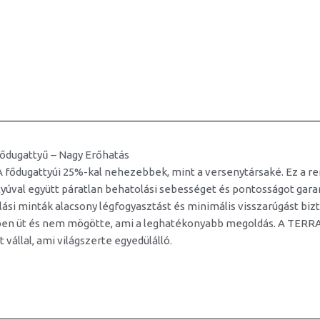
ődugattyű – Nagy Erőhatás
fődugattyúi 25%-kal nehezebbek, mint a versenytársaké. Ez a ren
yúval együtt páratlan behatolási sebességet és pontosságot gara
ási minták alacsony légfogyasztást és minimális visszarúgást bizt
ben üt és nem mögötte, ami a leghatékonyabb megoldás. A TERRA
t vállal, ami világszerte egyedülálló.