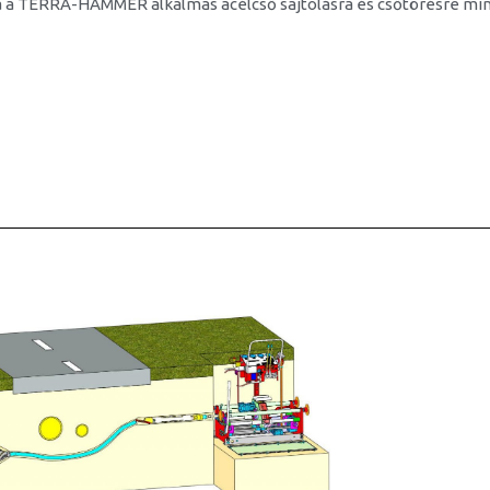
 a TERRA-HAMMER alkalmas acélcső sajtolásra és csőtörésre min