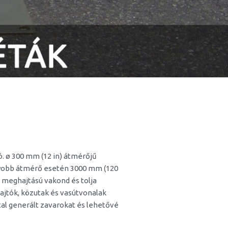
 ø 300 mm (12 in) átmérőjű
agyobb átmérő esetén 3000 mm (120
s meghajtású vakond és tolja
hajtók, közutak és vasútvonalak
tal generált zavarokat és lehetővé