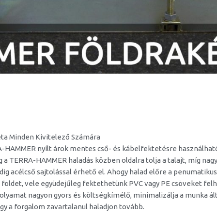
éta Minden Kivitelező Számára
-HAMMER nyílt árok mentes cső- és kábelfektetésre használható.
g a TERRA-HAMMER haladás közben oldalra tolja a talajt, míg n
edig acélcső sajtolással érhető el. Ahogy halad előre a penumatiku
a földet, vele együdejűleg fektethetünk PVC vagy PE csöveket fel
 folyamat nagyon gyors és költségkímélő, minimalizálja a munka ál
ogy a forgalom zavartalanul haladjon tovább.