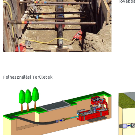
Továbbá
Felhasználási Területek