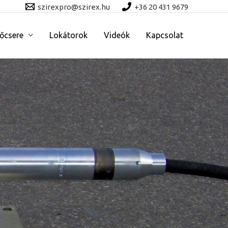
szirexpro@szirex.hu
+36 20 431 9679
őcsere
Lokátorok
Videók
Kapcsolat