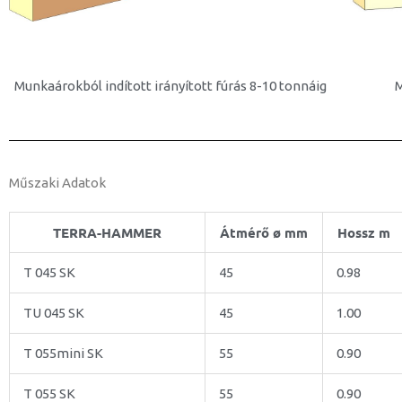
Munkaárokból indított irányított fúrás 8-10 tonnáig
M
Műszaki Adatok
TERRA-HAMMER
Átmérő ø mm
Hossz m
T 045 SK
45
0.98
TU 045 SK
45
1.00
T 055mini SK
55
0.90
T 055 SK
55
0.90