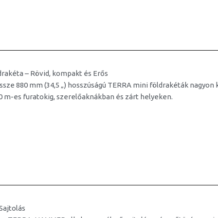
drakéta – Rövid, kompakt és Erős
sze 880 mm (34,5 „) hosszúságú TERRA mini földrakéták nagyon k
10 m-es furatokig, szerelőaknákban és zárt helyeken.
Sajtolás