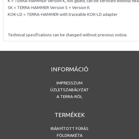
K = TERRA-HAMMER Version K, not glued, can be serviced without hea
SK = TERRA-HAMMER Version S + Version K
KOK-LD = TERRA-HAMMER with traceable KOK-LD adapter
Technical specifications can be changed without previous notice.
INFORMÁCIÓ
IMPRESSZUM
ÜZLETSZABÁLYZAT
A TERRA-RÓL
TERMÉKEK
IRÁNYÍTOTT FÚRÁS
FÖLDRAKÉTA