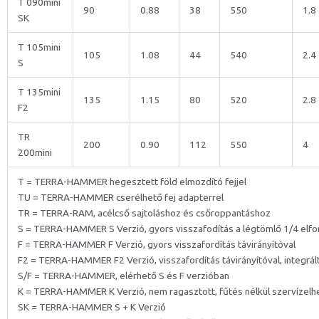
T 090mini
90
0.88
38
550
1.8
SK
T 105mini
105
1.08
44
540
2.4
S
T 135mini
135
1.15
80
520
2.8
F2
TR
200
0.90
112
550
4
200mini
T = TERRA-HAMMER hegesztett föld elmozdító fejjel
TU = TERRA-HAMMER cserélhető fej adapterrel
TR = TERRA-RAM, acélcső sajtoláshoz és csőroppantáshoz
S = TERRA-HAMMER S Verzió, gyors visszafodítás a légtömlő 1/4 elfo
F = TERRA-HAMMER F Verzió, gyors visszafordítás távirányítóval
F2 = TERRA-HAMMER F2 Verzió, visszafordítás távirányítóval, integrál
S/F = TERRA-HAMMER, elérhető S és F verzióban
K = TERRA-HAMMER K Verzió, nem ragasztott, fűtés nélkül szervízelh
SK = TERRA-HAMMER S + K Verzió