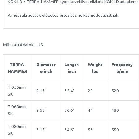
KOK-LD = TERRA-HAMMER nyomkövetővel ellátott KOK-LD adapterre
A műszaki adatok előzetes értesítés nélkül módosulhatnak.
Műszaki Adatok – US
TERRA-
Diameter
Length
Weight
Frequency
HAMMER
ø inch
inch
lbs
b/min
T 055mini
2.17″
35.4″
29
520
SK
T 068mini
2.68″
36.6″
44
480
SK
T 080mini
3.15″
34.6″
53
550
SK