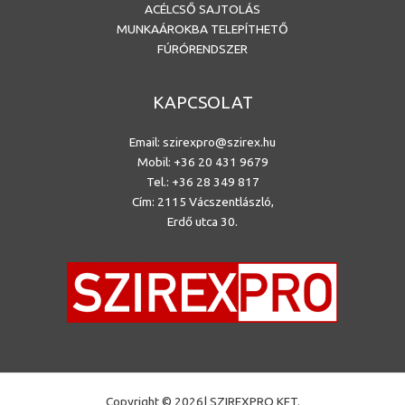
ACÉLCSŐ SAJTOLÁS
MUNKAÁROKBA TELEPÍTHETŐ
FÚRÓRENDSZER
KAPCSOLAT
Email:
szirexpro@szirex.hu
Mobil:
+36 20 431 9679
Tel.: +36 28 349 817
Cím: 2115 Vácszentlászló,
Erdő utca 30.
Copyright © 2026| SZIREXPRO KFT.