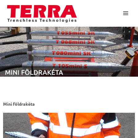
Skip
to
content
Mini földrakéta