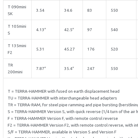
T 090mini
3.54
34.6
83
550
SK
T 105mini
4.13″
42.5″
97
540
S
T 135mini
5.31
45.27
176
520
F2
TR
7.87″
35.4″
247
550
200mini
T = TERRA-HAMMER with fused on earth displacement head
TU = TERRA-HAMMER with interchangeable head adapters
TR = TERRA-RAM, for steel pipe ramming and pipe bursting (berstlinin
S = TERRA-HAMMER Version S, with quick reverse (1/4 turn of the air 
F = TERRA-HAMMER Version F, with remote control reverse
F2 = TERRA-HAMMER Version F2, with remote control reverse, with in
S/F = TERRA-HAMMER, available in Version S and Version F