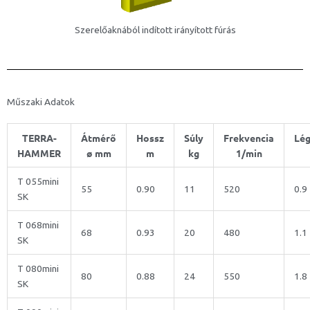
Szerelőaknából indított irányított fúrás
Műszaki Adatok
TERRA-
Átmérő
Hossz
Súly
Frekvencia
Lég
HAMMER
ø mm
m
kg
1/min
T 055mini
55
0.90
11
520
0.9
SK
T 068mini
68
0.93
20
480
1.1
SK
T 080mini
80
0.88
24
550
1.8
SK